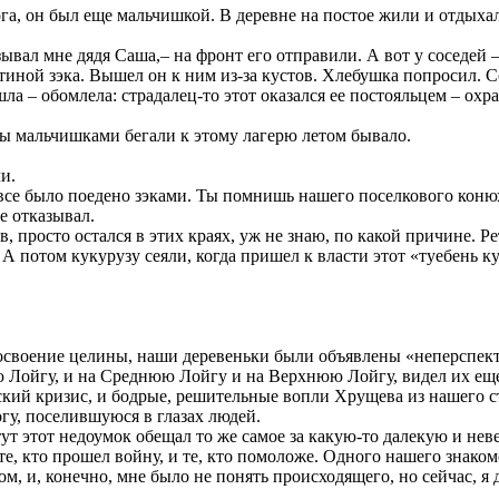
рога, он был еще мальчишкой. В деревне на постое жили и отдыха
зывал мне дядя Саша,– на фронт его отправили. А вот у соседей
етиной зэка. Вышел он к ним из-за кустов. Хлебушка попросил. 
шла – обомлела: страдалец-то этот оказался ее постояльцем – охр
 Мы мальчишками бегали к этому лагерю летом бывало.
и.
 все было поедено зэками. Ты помнишь нашего поселкового кон
е отказывал.
 просто остался в этих краях, уж не знаю, по какой причине. Ре
А потом кукурузу сеяли, когда пришел к власти этот «туебень к
 освоение целины, наши деревеньки были объявлены «неперспект
ю Лойгу, и на Среднюю Лойгу и на Верхнюю Лойгу, видел их е
ский кризис, и бодрые, решительные вопли Хрущева из нашего с
гу, поселившуюся в глазах людей.
ут этот недоумок обещал то же самое за какую-то далекую и нев
е, кто прошел войну, и те, кто помоложе. Одного нашего знаком
ом, и, конечно, мне было не понять происходящего, но сейчас, я