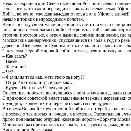
Некогда европейский Север нынешней России населяли племена
вепсского «Лох-га» и переводится как «Лососевая река», Уфтюг
Лойга, конечно, уже давным-давно нет, а вот в Уфтюге ключей
начало в топких непроходимых болотах.
Вепсы, в силу своей малочисленности, почти исчезли с лица з
пожарищ и нескончаемых войн. Нетронутая тайга вволю кормила
строили просторные, с огромными высокими подполами, где хр
Московские байдарочники, спускавшиеся из года в год по реке
деревень Шевелевка и Сулонга знать не знали и слышать не сл
С началом Первой мировой войны в эти деревни потянулись с
– Как звать?
– Васек.
– Фамилия?
– Че?
– Фамилия твоя как, мать твою за ногу?!
– Отца Ипатом кличут, вроде как…
– Будешь Ипатовым! Следующий.
Опаленные порохом, вернувшиеся с войны мужики давали сво
С приходом советской власти маленькие таежные деревеньки об
трудодни, сколько их ни пересчитывай, сыт не будешь.
Во время Великой Отечественной войны, с потерей угольного Д
в поселке о тех лютых и голодных временах. Рассказывали, что
прямо под насыпью будущей железной дороги «Воркута-Москв
Мне много раз приходилось слышать, что «здесь под каждой ш
Александром Рогачевым.