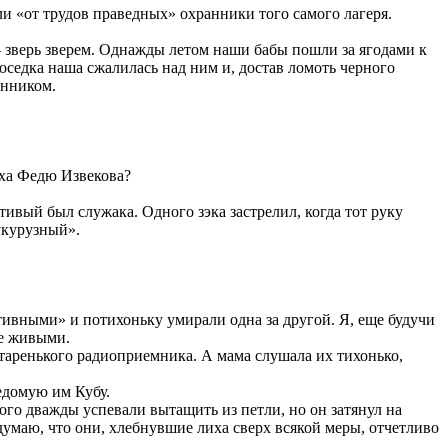
ли «от трудов праведных» охранники того самого лагеря.
 – зверь зверем. Однажды летом наши бабы пошли за ягодами к
Соседка наша сжалилась над ним и, достав ломоть черного
анником.
юха Федю Извекова?
тивый был служака. Одного зэка застрелил, когда тот руку
укурузный».
ивными» и потихоньку умирали одна за другой. Я, еще будучи
ще живыми.
таренького радиоприемника. А мама слушала их тихонько,
едомую им Кубу.
ого дважды успевали вытащить из петли, но он затянул на
 думаю, что они, хлебнувшие лиха сверх всякой меры, отчетливо