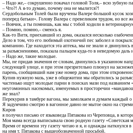
– Надо же,– сокрушенно покачал головой Толя,– всю зубную п
– Что?! А я-то думаю, почему она не мылится?!
Сердобольным Толей были вручены Валере большой кусок хозяй
поперед батьки». Голову Валера с превеликим трудом, но все ж
– Вовчик, а ты помнишь, как мы с тобой ходили в ветеринарну
– Помню, помню,– смеюсь я.
Как-то Витя, приехавший из дома, оказался несколько озабоче
Дело в том, что его любимый охотничий пес заболел и покрылс
компанию. Где находится эта аптека, мы не знали и двинулись 
за разъяснениями, показала пальцем куда-то в неведомую даль
– Надо же, такие молодые.
Мы, не придав значения ее словам, двинулись в указанном на
следующей улице, и при этом презрительно плюнул на заснеже
парень, сообщивший нам уже номер дома, при этом откровенно
Купив нужную мазь, уже в общежитии мы обратились за разъяс
частенько ищут молодые парни в поисках мази под названием «
неугомонных насекомых, именуемых в просторечии «мандавошк
же знал?
Перекурив в тамбуре вагона, мы замолкаем и думаем каждый о 
Я задумчиво смотрю в вагонное давно не мытое окно на стрем
Киров
я получил письмо от языковеда Пятакова из Череповца, в кот
Моя мама всегда выписывала свою родную газету «Советская мыс
Время от времени эту газету читаю и я, и однажды наткнулся в
на имя т. Пятакова с вышеобозначенной просьбой.