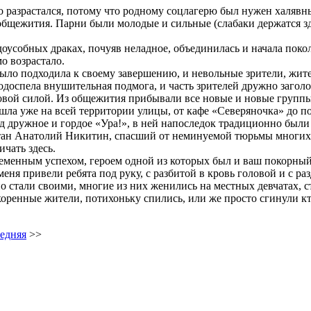
о разрастался, потому что родному соцлагерю был нужен халявны
общежития. Парни были молодые и сильные (слабаки держатся зд
доусобных драках, почуяв неладное, объединилась и начала поко
о возрастало.
было подходила к своему завершению, и невольные зрители, жит
одоспела внушительная подмога, и часть зрителей дружно загол
 новой силой. Из общежития прибывали все новые и новые групп
 шла уже на всей территории улицы, от кафе «Северяночка» до 
д дружное и гордое «Ура!», в ней напоследок традиционно были
итан Анатолий Никитин, спасший от неминуемой тюрьмы многих 
чать здесь.
енным успехом, героем одной из которых был и ваш покорный сл
меня привели ребята под руку, с разбитой в кровь головой и с р
но стали своими, многие из них женились на местных девчатах,
оренные жители, потихоньку спились, или же просто сгинули кт
едняя
>>