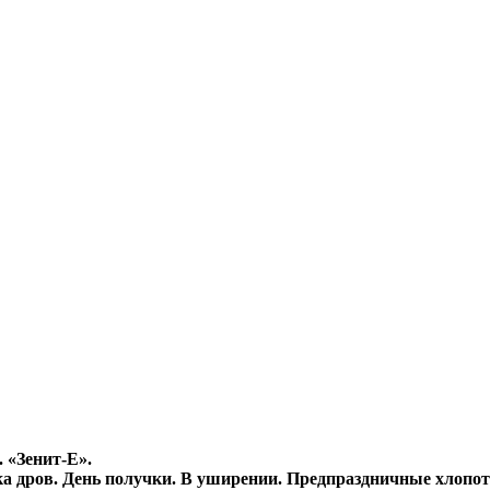
 «Зенит-Е».
ка дров. День получки. В уширении. Предпраздничные хлопо