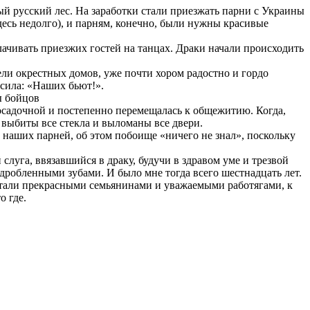
й русский лес. На заработки стали приезжать парни с Украины
есь недолго), и парням, конечно, были нужны красивые
лачивать приезжих гостей на танцах. Драки начали происходить
ели окрестных домов, уже почти хором радостно и гордо
осила: «Наших бьют!».
ы бойцов
посадочной и постепенно перемещалась к общежитию. Когда,
 выбиты все стекла и выломаны все двери.
наших парней, об этом побоище «ничего не знал», поскольку
уга, ввязавшийся в драку, будучи в здравом уме и трезвой
аздробленными зубами. И было мне тогда всего шестнадцать лет.
 стали прекрасными семьянинами и уважаемыми работягами, к
о где.