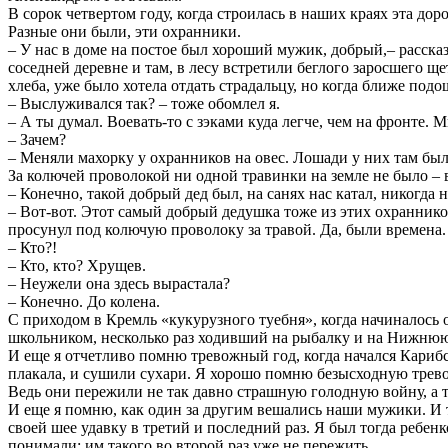
В сорок четвертом году, когда строилась в наших краях эта до
Разные они были, эти охранники.
– У нас в доме на постое был хороший мужик, добрый,– расска
соседней деревне и там, в лесу встретили беглого заросшего щ
хлеба, уже было хотела отдать страдальцу, но когда ближе подо
– Выслуживался так? – тоже обомлел я.
– А ты думал. Воевать-то с зэками куда легче, чем на фронте.
– Зачем?
– Меняли махорку у охранников на овес. Лошади у них там был
За колючей проволокой ни одной травинки на земле не было –
– Конечно, такой добрый дед был, на санях нас катал, никогда н
– Вот-вот. Этот самый добрый дедушка тоже из этих охранников,
просунул под колючую проволоку за травой. Да, были времена. 
– Кто?!
– Кто, кто? Хрущев.
– Неужели она здесь вырастала?
– Конечно. До колена.
С приходом в Кремль «кукурузного туебня», когда начиналось
школьником, несколько раз ходивший на рыбалку и на Нижню
И еще я отчетливо помню тревожный год, когда начался Кариб
плакала, и сушили сухари. Я хорошо помню безысходную трево
Ведь они пережили не так давно страшную голодную войну, а т
И еще я помню, как один за другим вешались наши мужики. И т
своей шее удавку в третий и последний раз. Я был тогда ребенк
понимали: им такого во второй раз уже не пережить.