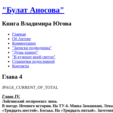
"Булат Аносова"
Книга Владимира Югова
Главная
Об Авторе
Комментарии
"Записки подводника"
"Душа хранит"
"В кузнице моей светло"
Странички родословной
Контакты
Глава 4
JPAGE_CURRENT_OF_TOTAL
Глава IV.
Лойгинский леспромхоз: зима.
В поезде. Немного истории. На ТУ-6. Миша Замашкин, Лева.
«Тридцать шестой». Боська. На «Тридцать пятый». Заготов