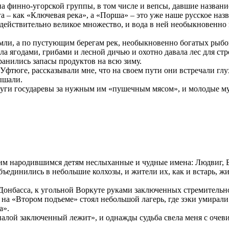
 финно-угорской группы, в том числе и вепсы, давшие названи
а – как «Ключевая река», а «Порша» – это уже наше русское назв
 действительно великое множество, и вода в ней необыкновенно 
емли, а по пустующим берегам рек, необыкновенно богатых рыбо
 ягодами, грибами и лесной дичью и охотно давала лес для стро
анились запасы продуктов на всю зиму.
 Уфтюге, рассказывали мне, что на своем пути они встречали г
ышали.
луги государевы за нужным им «пушечным мясом», и молодые м
им народившимся детям неслыханные и чудные имена: Людвиг,
ъединились в небольшие колхозы, и жители их, как и встарь, жи
онбасса, к угольной Воркуте руками заключенных стремительно 
 на «Втором подъеме» стоял небольшой лагерь, где зэки умирали 
а».
палой заключенный лежит», и однажды судьба свела меня с оче