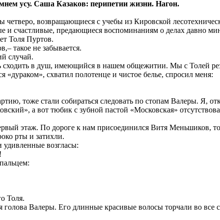
имнем усу. Саша Казаков: перипетии жизни. Нагон.
мы четверо, возвращающиеся с учебы из Кировской лесотехниче
селые и счастливые, предающиеся воспоминаниям о делах давно м
ет Толя Пуртов.
,– такое не забывается.
ий случай.
сходить в душ, имеющийся в нашем общежитии. Мы с Толей резал
ся «дураком», схватил полотенце и чистое белье, спросил меня:
партию, тоже стали собираться следовать по стопам Валеры. Я, 
кий», а вот тюбик с зубной пастой «Московская» отсутствовал
ервый этаж. По дороге к нам присоединился Витя Меньшиков, т
око рты и затихли.
 удивленные возгласы:
!
 пальцем:
о Толя.
ая голова Валеры. Его длинные красивые волосы торчали во все