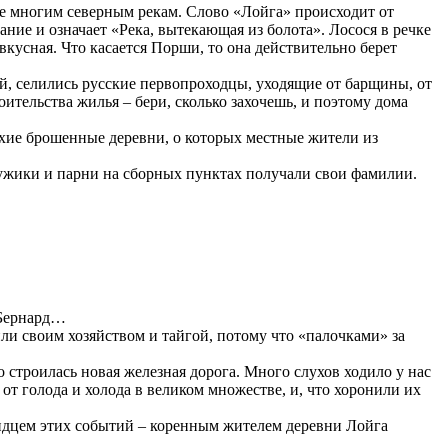
е многим северным рекам. Слово «Лойга» происходит от
ание и означает «Река, вытекающая из болота». Лосося в речке
вкусная. Что касается Порши, то она действительно берет
й, селились русские первопроходцы, уходящие от барщины, от
ительства жилья – бери, сколько захочешь, и поэтому дома
лухие брошенные деревни, о которых местные жители из
ужики и парни на сборных пунктах получали свои фамилии.
 Бернард…
ли своим хозяйством и тайгой, потому что «палочками» за
строилась новая железная дорога. Много слухов ходило у нас
от голода и холода в великом множестве, и, что хоронили их
видцем этих событий – коренным жителем деревни Лойга