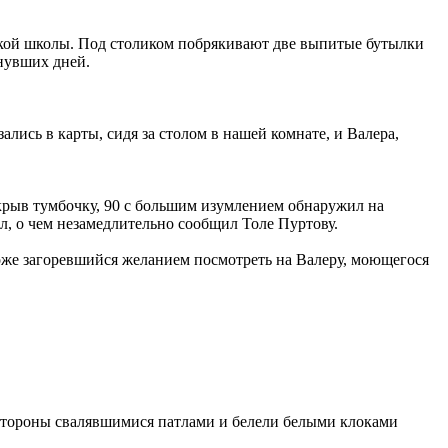
ской школы. Под столиком побрякивают две выпитые бутылки
инувших дней.
ись в карты, сидя за столом в нашей комнате, и Валера,
открыв тумбочку, 90 с большим изумлением обнаружил на
, о чем незамедлительно сообщил Толе Пуртову.
оже загоревшийся желанием посмотреть на Валеру, моющегося
 стороны свалявшимися патлами и белели белыми клоками