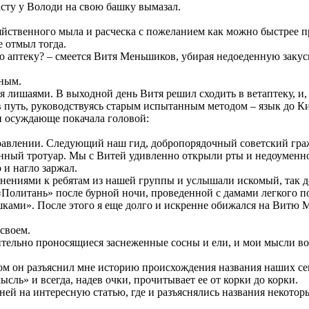
асту у Володи на свою башку вымазал.
ственного мыла и расческа с пожеланием как можно быстрее при
е отмыл тогда.
ю аптеку? – смеется Витя Меньшиков, убирая недоеденную закуск
нным.
я лишаями. В выходной день Витя решил сходить в ветаптеку, и,
в путь, руководствуясь старым испытанным методом – язык до Ки
 и осуждающе покачала головой:
правлении. Следующий наш гид, добропорядочный советский гра
нный тротуар. Мы с Витей удивленно открыли рты и недоуменно 
 и нагло заржал.
нениями к ребятам из нашей группы и услышали искомый, так до
Политань» после бурной ночи, проведенной с дамами легкого по
ами». После этого я еще долго и искренне обижался на Витю М
своем.
ительно проносящиеся заснеженные сосны и ели, и мои мысли во
ором он разъяснил мне историю происхождения названия наших 
ль» и всегда, надев очки, прочитывает ее от корки до корки.
 ней на интересную статью, где и разъяснялись названия некото