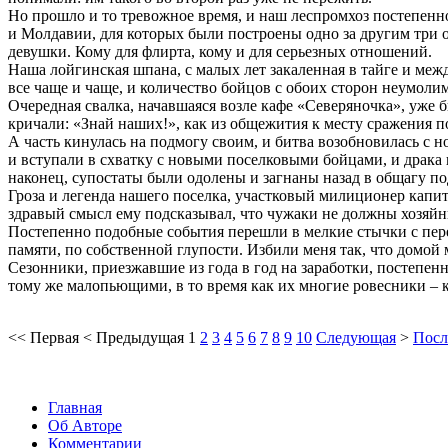
Но прошло и то тревожное время, и наш леспромхоз постепенн
и Молдавии, для которых были построены одно за другим три 
девушки. Кому для флирта, кому и для серьезных отношений.
Наша лойгинская шпана, с малых лет закаленная в тайге и меж
все чаще и чаще, и количество бойцов с обоих сторон неумолим
Очередная свалка, начавшаяся возле кафе «Северяночка», уже 
кричали: «Знай наших!», как из общежития к месту сражения п
А часть кинулась на подмогу своим, и битва возобновилась с
и вступали в схватку с новыми поселковыми бойцами, и драка
наконец, супостаты были одолены и загнаны назад в общагу по
Гроза и легенда нашего поселка, участковый милиционер кап
здравый смысл ему подсказывал, что чужаки не должны хозяйни
Постепенно подобные события перешли в мелкие стычки с перем
памяти, по собственной глупости. Избили меня так, что домой 
Сезонники, приезжавшие из года в год на заработки, постепен
тому же малопьющими, в то время как их многие ровесники – к
<<
Первая
<
Предыдущая
1
2
3
4
5
6
7
8
9
10
Следующая
>
Посл
Главная
Об Авторе
Комментарии