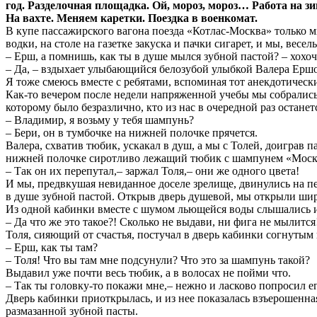
год. Разделочная площадка. Ой, мороз, мороз… Работа на з
На вахте. Меняем каретки. Поездка в военкомат.
В купе пассажирского вагона поезда «Котлас-Москва» только 
водки, на столе на газетке закуска и пачки сигарет, и мы, ве
– Ерш, а помнишь, как ты в душе мылся зубной пастой? – хохоч
– Да, – вздыхает улыбающийся белозубой улыбкой Валера Ершов
Я тоже смеюсь вместе с ребятами, вспоминая тот анекдотическ
Как-то вечером после недели напряженной учебы мы собрались 
которому было безразлично, кто из нас в очередной раз останет
– Владимир, я возьму у тебя шампунь?
– Бери, он в тумбочке на нижней полочке прячется.
Валера, схватив тюбик, ускакал в душ, а мы с Толей, доиграв 
нижней полочке сиротливо лежащий тюбик с шампунем «Московс
– Так он их перепутал,– заржал Толя,– они же одного цвета!
И мы, предвкушая невиданное доселе зрелище, двинулись на п
в душе зубной пастой. Открыв дверь душевой, мы открыли шир
Из одной кабинки вместе с шумом льющейся воды слышались и
– Да что же это такое?! Сколько не выдави, ни фига не мылится
Толя, сияющий от счастья, постучал в дверь кабинки согнутым
– Ерш, как ты там?
– Толя! Что вы там мне подсунули? Что это за шампунь такой?
Выдавил уже почти весь тюбик, а в волосах не пойми что.
– Так ты головку-то покажи мне,– нежно и ласково попросил ег
Дверь кабинки приоткрылась, и из нее показалась взъерошенн
размазанной зубной пасты.