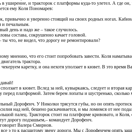
 в уширение, и тракторок с платформы куда-то улетел. А где он, 
ется ему Коля Пономарев:
к, привычно и уверенно стоящий на своих родных ногах. Кабина
 и печальным.
вый день и надо же – такое случилось.
овы состава, сокрушенно качает головой.
 ты что, не видел, что дорогу не ремонтировали?
ому мнению, что его стоит попробовать завести. Коля наматыва
 двигатель трактора.
 чекеруем каретку, и она нехотя уползает в кювет. В это врем
 давай!
 сползает в кювет. Вслед за ней, кувыркаясь, следует и вторая кар
перед платформой. Затем берем лопаты и шустренько, сколько 
вольный Дорофеич. У Николки трясутся губы, но он опять проти
силия над ней, бешено раскачивается, и мы ломимся от нее пода
ьшой палец. Тракторок стоит на платформе кривовато, и Коля, сд
 тут дорогу подзашьем,– командует Дорофеич.
 говорит Валера Смирнов.
все э то к расшитому звену дороги. Мы с Дорофеичем опять заши