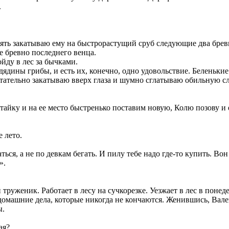
.
ять закатываю ему на быстрорастущий сруб следующие два брев
е бревно последнего венца.
ойду в лес за бычками.
дины грибы, и есть их, конечно, одно удовольствие. Беленькие в
ечтательно закатываю вверх глаза и шумно сглатываю обильную с
стайку и на ее место быстренько поставим новую, Колю позову и
е лето.
ться, а не по девкам бегать. И пилу тебе надо где-то купить. В
».
уженик. Работает в лесу на сучкорезке. Уезжает в лес в понедел
 домашние дела, которые никогда не кончаются. Женившись, Вал
ы.
ая?