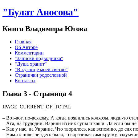
"Булат Аносова"
Книга Владимира Югова
Главная
Об Авторе
Комментарии
"Записки подводника"
"Душа хранит"
"В кузнице моей светло"
Странички родословной
Контакты
Глава 3 - Страница 4
JPAGE_CURRENT_OF_TOTAL
– Вот-вот, по-всякому. А когда появились колхозы, люди-то ста
– Ага, на трудодни. Варили из них супы и каши. Да если бы не 
– Как у нас, на Украине. Что творилось, как вспомню, до сих 
– Нам-то полегче здесь было,– сворачивая самокрутку, задумчи