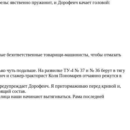
рельс явственно пружинит, и Дорофеич качает головой:
оторые безответственные товарищи-машинисты, чтобы отмазать
о чуть подальше. На развилке ТУ-4 № 37 и № 36 берут в тягу
феич и стажер-тракторист Коля Пономарев отчаянно режутся в
– предупреждает Дорофеич. Я притормаживаю перед кривой и,
оящий состав.
и лица наши начинают вытягиваться. Рама последней