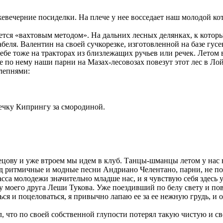
жевечерние посиделки. На плече у нее восседает наш молодой ко
уется «вахтовым методом». На дальних лесных делянках, к котор
беля. Валентин на своей сучкорезке, изготовленной на базе гусе
себе тоже на тракторах из близлежащих ручьев или речек. Летом
же по нему наши парни на Мазах-лесовозах повезут этот лес в Л
лепнями:
речку Кипрингу за смородиной.
нецову и уже втроем мы идем в клуб. Танцы-шманцы летом у нас
од ритмичные и модные песни Андриано Челентано, парни, не п
сса молодежи значительно младше нас, и я чувствую себя здесь у
моего друга Леши Тукова. Уже поездивший по белу свету и пов
я и поцеловаться, я привычно лапаю ее за ее нежную грудь, и он
, что по своей собственной глупости потерял такую чистую и с