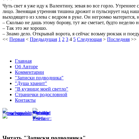
* * *
Чуть свет я уже иду к Валентину, зевая во все горло. Утреннее
лицо. Звенящая утренняя тишина дрожит и пульсирует над наше
выходящего из хлева с ведром в руке. Он негромко матерится, 
– Сколько не дашь этому борову, тут же сметает, будто неделю 
– Так это же хорошо.
– Знамо дело. Открывай ворота, я сейчас возьму рюкзак и поеду
<<
Первая
<
Предыдущая
1
2
3
4
5
Следующая
>
Последняя
>>
Главная
Об Авторе
Комментарии
"Записки подводника"
"Душа хранит"
"В кузнице моей светло"
Странички родословной
Контакты
Читать "Записки подводника"