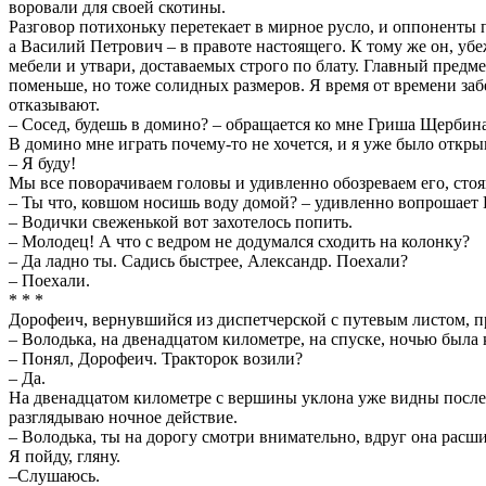
воровали для своей скотины.
Разговор потихоньку перетекает в мирное русло, и оппоненты
а Василий Петрович – в правоте настоящего. К тому же он, убе
мебели и утвари, доставаемых строго по блату. Главный пре
поменьше, но тоже солидных размеров. Я время от времени забе
отказывают.
– Сосед, будешь в домино? – обращается ко мне Гриша Щербина
В домино мне играть почему-то не хочется, и я уже было откры
– Я буду!
Мы все поворачиваем головы и удивленно обозреваем его, стоя
– Ты что, ковшом носишь воду домой? – удивленно вопрошает
– Водички свеженькой вот захотелось попить.
– Молодец! А что с ведром не додумался сходить на колонку?
– Да ладно ты. Садись быстрее, Александр. Поехали?
– Поехали.
* * *
Дорофеич, вернувшийся из диспетчерской с путевым листом, п
– Володька, на двенадцатом километре, на спуске, ночью была 
– Понял, Дорофеич. Тракторок возили?
– Да.
На двенадцатом километре с вершины уклона уже видны последс
разглядываю ночное действие.
– Володька, ты на дорогу смотри внимательно, вдруг она расш
Я пойду, гляну.
–Слушаюсь.