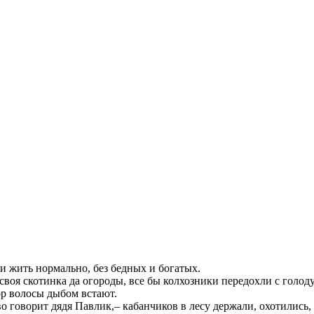
ли жить нормально, без бедных и богатых.
своя скотинка да огороды, все бы колхозники передохли с голоду
пор волосы дыбом встают.
во говорит дядя Павлик,– кабанчиков в лесу держали, охотились,