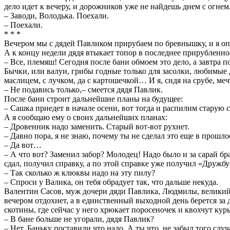
дело идет к вечеру, и дорожников уже не найдешь днем с огнем
– Заводи, Володька. Поехали.
– Поехали.
* * *
Вечером мы с дядей Павликом прирубаем по бревнышку, и я оп
А к концу недели дядя втыкает топор в последнее прирубленно
– Все, племяш! Сегодня после бани обмоем это дело, а завтра п
Бычки, или валуи, грибы годные только для засолки, любимые дя
маслицем, с лучком, да с картошечкой… И я, сидя на срубе, м
– Не подавись только,– смеется дядя Павлик.
После бани строит дальнейшие планы на будущее:
– Сашка приедет в начале осени, вот тогда и распилим старую 
А я сообщаю ему о своих дальнейших планах:
– Дровенник надо заменить. Старый вот-вот рухнет.
– Давно пора, я не знаю, почему ты не сделал это еще в прошло
– Да вот…
– А что вот? Заменил забор? Молодец! Надо было и за сарай бра
сдал, получил справку, а по этой справке уже получил «Дружбу
– Так сколько ж клюквы надо на эту пилу?
– Спроси у Валика, он тебя обрадует так, что дальше некуда.
Валентин Сасов, муж дочери дяди Павлика, Людмилы, великий тр
вечером отдохнет, а в единственный выходной день берется за
скотины, где сейчас у него хрюкает поросеночек и квохчут кур
– В бане больше не угорали, дядя Павлик?
– Нет. Баньку поставили что надо. А ты что, не забыл того случ