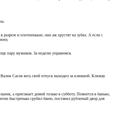
на.
 разрезе и плотненькие, они аж хрустят на зубах. А если с
люну.
 еще пару мужиков. За неделю управимся.
он Валик Сасов весь свой отпуск выходил за клюквой. Клюкву
ьник, а приезжает домой только в субботу. Помоется в баньке,
ентин быстренько срубил баню, поставил рубленый двор для