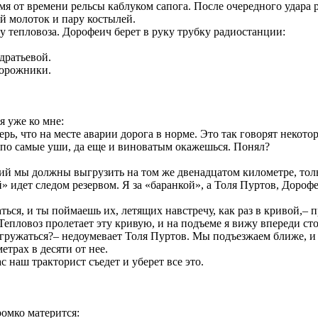
я от времени рельсы каблуком сапога. После очередного удара 
ай молоток и пару костылей.
 тепловоза. Дорофеич берет в руку трубку радиостанции:
дратьевой.
дорожники.
я уже ко мне:
верь, что на месте аварии дорога в норме. Это так говорят нек
 по самые уши, да еще и виноватым окажешься. Понял?
й мы должны выгрузить на том же двенадцатом километре, тольк
й» идет следом резервом. Я за «баранкой», а Толя Пуртов, Доро
аться, и ты поймаешь их, летящих навстречу, как раз в кривой,
Тепловоз пролетает эту кривую, и на подъеме я вижу впереди ст
выгружаться?– недоумевает Толя Пуртов. Мы подъезжаем ближе, 
етрах в десяти от нее.
 наш тракторист съедет и уберет все это.
омко матерится: