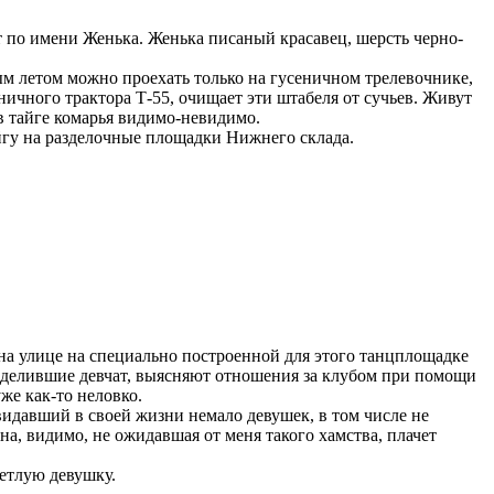
т по имени Женька. Женька писаный красавец, шерсть черно-
ым летом можно проехать только на гусеничном трелевочнике,
ничного трактора Т-55, очищает эти штабеля от сучьев. Живут
 в тайге комарья видимо-невидимо.
ойгу на разделочные площадки Нижнего склада.
 на улице на специально построенной для этого танцплощадке
оделившие девчат, выясняют отношения за клубом при помощи
же как-то неловко.
идавший в своей жизни немало девушек, в том числе не
а, видимо, не ожидавшая от меня такого хамства, плачет
ветлую девушку.