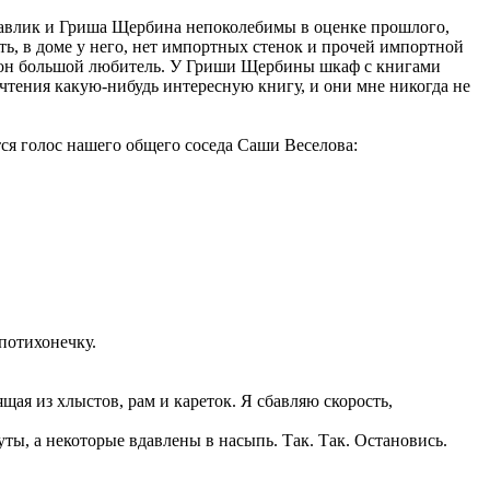
 Павлик и Гриша Щербина непоколебимы в оценке прошлого,
ть, в доме у него, нет импортных стенок и прочей импортной
ть он большой любитель. У Гриши Щербины шкаф с книгами
я чтения какую-нибудь интересную книгу, и они мне никогда не
тся голос нашего общего соседа Саши Веселова:
 потихонечку.
ая из хлыстов, рам и кареток. Я сбавляю скорость,
ты, а некоторые вдавлены в насыпь. Так. Так. Остановись.