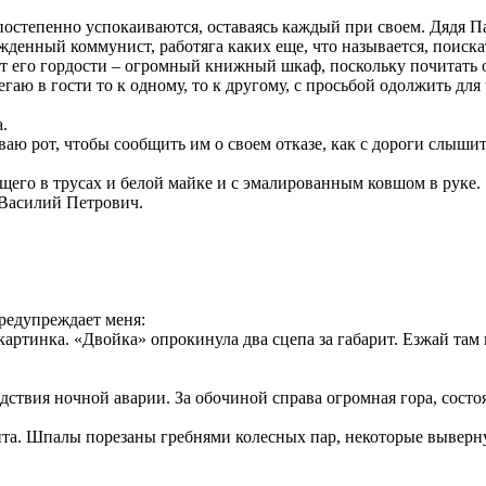
 постепенно успокаиваются, оставаясь каждый при своем. Дядя
жденный коммунист, работяга каких еще, что называется, поиска
дмет его гордости – огромный книжный шкаф, поскольку почита
гаю в гости то к одному, то к другому, с просьбой одолжить дл
.
ваю рот, чтобы сообщить им о своем отказе, как с дороги слыши
щего в трусах и белой майке и с эмалированным ковшом в руке.
 Василий Петрович.
редупреждает меня:
картинка. «Двойка» опрокинула два сцепа за габарит. Езжай там
твия ночной аварии. За обочиной справа огромная гора, состоящ
ита. Шпалы порезаны гребнями колесных пар, некоторые выверну