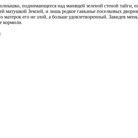
 солнышко, поднимающееся над манящей зеленой стеной тайги, еще
й матушкой Землей, и лишь редкое гавканье поселковых дворняг
но матерок его не злой, а больше удовлетворенный. Завидев меня
не кормили.
.