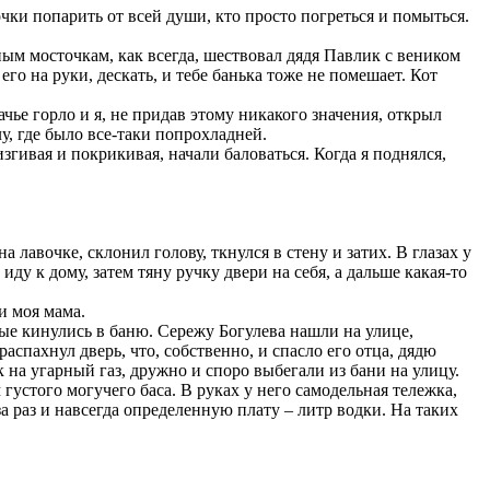
точки попарить от всей души, кто просто погреться и помыться.
ым мосточкам, как всегда, шествовал дядя Павлик с веником
о на руки, дескать, и тебе банька тоже не помешает. Кот
ачье горло и я, не придав этому никакого значения, открыл
лу, где было все-таки попрохладней.
згивая и покрикивая, начали баловаться. Когда я поднялся,
 лавочке, склонил голову, ткнулся в стену и затих. В глазах у
иду к дому, затем тяну ручку двери на себя, а дальше какая-то
и моя мама.
ные кинулись в баню. Сережу Богулева нашли на улице,
спахнул дверь, что, собственно, и спасло его отца, дядю
 на угарный газ, дружно и споро выбегали из бани на улицу.
устого могучего баса. В руках у него самодельная тележка,
аз и навсегда определенную плату – литр водки. На таких