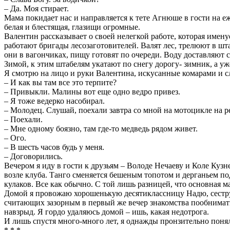
– Да. Моя стирает.
Мама покидает нас и направляется к тете Агнюше в гости на е
белая и блестящая, глазищи огромные.
Валентин рассказывает о своей нелегкой работе, которая имен
работают бригады лесозаготовителей. Валят лес, трелюют в шта
они в вагончиках, пищу готовят по очереди. Воду доставляют 
Зимой, к этим штабелям укатают по снегу дорогу- зимник, а у
Я смотрю на лицо и руки Валентина, искусанные комарами и с
– И как вы там все это терпите?
– Привыкли. Малины вот еще одно ведро привез.
– Я тоже ведерко насобирал.
– Молодец. Слушай, поехали завтра со мной на мотоцикле на 
– Поехали.
– Мне одному боязно, там где-то медведь рядом живет.
– Ого.
– В шесть часов будь у меня.
– Договорились.
Вечером я иду в гости к друзьям – Володе Нечаеву и Коле Куз
возле клуба. Танго сменяется бешеным топотом и дерганьем п
кулаков. Все как обычно. С той лишь разницей, что основная ма
Домой я провожаю хорошенькую десятиклассницу Надю, сестру 
считающих зазорным в первый же вечер знакомства пообниматьс
навзрыд. Я гордо удаляюсь домой – ишь, какая недотрога.
И лишь спустя много-много лет, я однажды пронзительно понял