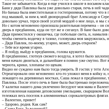
Такое не забывается. Когда я еще учился в школе в восьмом кла
Баня у дяди Павлика была уже довольно старая, печь в ней чад
Но банька была вместительная и гостеприимная, потому что в 
под мышкой, за ним я, мой двоюродный брат Александр и Сережа
довольно урчал, терся своей усатой мордой о мое лицо, и мы 
Но с котом мгновенно произошла разительная перемена – он снач
дверь в предбанник, куда он тут же и сиганул. В бане было дов
Дядя примостился у окошечка, где побольше света, и, намылив 
чтобы сменить водичку в тазике, головушка моя закружилась, 
– Дядя Павлик, по-моему, угарно, может, дверь откроем?
– Тебе все время угарно.
– Я пойду, выйду в предбанник, голова кружится.
В предбаннике, глотнув свежего воздуха, я хотел было захлопну
меня начало двоиться, и дальнейшее я помню уже смутно. Вот в о
чернота, крики, хлопанье по щекам.
Видно не суждено нам было тогда умереть. В гостях у тети Аг
Отреагировали они мгновенно: кто-то уложил меня в койку и, н
лежащего на деревянных мостках, Саша лежал в предбаннике, то
Павлика. После этого печь в бане была быстренько переложена,
У калитки нашего дома увлеченно беседуют моя мама и Валенти
изготовленная нашими деповскими умельцами, сварщиком Вол
тележках весь поселок в алюминиевых сорокалитровых флягах 
– Валентин, привет!
– Здорово, родня. Как сам?
– Слава Богу. За водичкой?