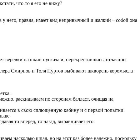
кстати, что-то я его не вижу?
 у него, правда, имеет вид непривычный и жалкий – собой она
ет веревки на шкив пускача и, перекрестившись, отчаянно
я Валера Смирнов и Толя Пуртов выбивают шкворень коромысла
етка.
можно, раскидываем по сторонам балласт, очищая на
скивается в свою сплющенную кабину и с первой попытки
льше.
авая то вперед, то назад, выравнивает его.
ваем насколько шпал, но на этот раз более надежно, поскольку