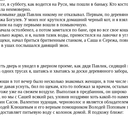
ссе, в субботу, как водится на Руси, мы пошли в баньку. Кто кос
ила неимоверно.
помывке дядя Павлик никому не отказывал. Первым, по деревянн
 Богулев. У моих ног крутился домашний черный кот, и я взял ег
с ним на пару первыми вошли в помывочную.
ала остолбенел, а потом заметался по бане, оря во все свое кош
ольно жарко, и я, налив тазик воды, примостился на лавочке в уг
щеки, начал бриться бритвенным станком, а Саша и Сережа, пови
и в ушах послышался давящий звон.
ть дверь и увидел в дверном проеме, как дядя Павлик, сидящий на
дних трусах я, шатаясь и хватаясь за доски деревянного забора, 
нюши в тот вечер было несколько знакомых женщин, в том числе 
е давая уснуть, бил по щекам, кто-то побежал за врачом, осталь
же уже на свежем воздухе. Выползая в предбанник, он широко ра
 но мы с Сашей всякий раз, уловив ноздрями хоть какой-то намек
н Сасов. Валентин худощав, черноволос и является обладателем г
одей Клюшевым и его верным помощником Володей Поповым за р
доставляет питьевую воду с колонок домой. Я подхожу ближе: