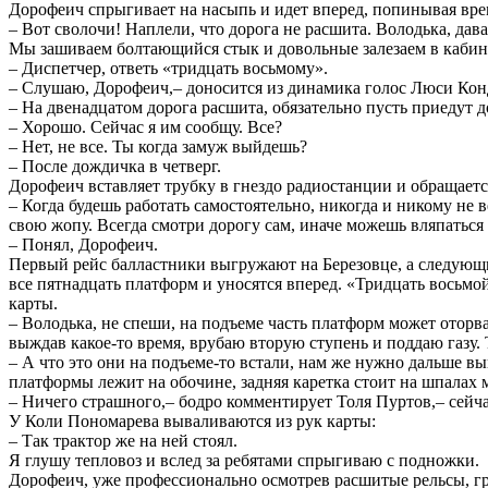
Дорофеич спрыгивает на насыпь и идет вперед, попинывая врем
– Вот сволочи! Наплели, что дорога не расшита. Володька, дав
Мы зашиваем болтающийся стык и довольные залезаем в кабину
– Диспетчер, ответь «тридцать восьмому».
– Слушаю, Дорофеич,– доносится из динамика голос Люси Кон
– На двенадцатом дорога расшита, обязательно пусть приедут 
– Хорошо. Сейчас я им сообщу. Все?
– Нет, не все. Ты когда замуж выйдешь?
– После дождичка в четверг.
Дорофеич вставляет трубку в гнездо радиостанции и обращаетс
– Когда будешь работать самостоятельно, никогда и никому не 
свою жопу. Всегда смотри дорогу сам, иначе можешь вляпаться
– Понял, Дорофеич.
Первый рейс балластники выгружают на Березовце, а следующи
все пятнадцать платформ и уносятся вперед. «Тридцать восьмо
карты.
– Володька, не спеши, на подъеме часть платформ может оторв
выждав какое-то время, врубаю вторую ступень и поддаю газу. 
– А что это они на подъеме-то встали, нам же нужно дальше 
платформы лежит на обочине, задняя каретка стоит на шпалах м
– Ничего страшного,– бодро комментирует Толя Пуртов,– сейчас
У Коли Пономарева вываливаются из рук карты:
– Так трактор же на ней стоял.
Я глушу тепловоз и вслед за ребятами спрыгиваю с подножки.
Дорофеич, уже профессионально осмотрев расшитые рельсы, гр