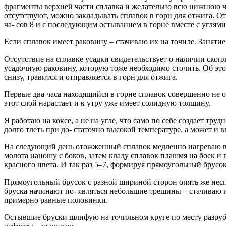
фрагменты верхней части сплавка и желательно всю нижнюю ча
отсутствуют, можно закладывать сплавок в горн для отжига. 
ча- сов 8 и с последующим остыванием в горне вместе с углями
Если сплавок имеет раковину – стачиваю их на точиле. Занятие 
Отсутствие на сплавке усадки свидетельствует о наличии ско
усадочную раковину, которую тоже необходимо сточить. Об это
снизу, травится и отправляется в горн для отжига.
Первые два часа находящийся в горне сплавок совершенно не о
этот слой нарастает и к утру уже имеет солидную толщину.
Я работаю на коксе, а не на угле, что само по себе создает т
долго тлеть при до- статочно высокой температуре, а может и 
На следующий день отожженный сплавок медленно нагреваю в г
молота наношу с боков, затем кладу сплавок плашмя на боек и 
красного цвета. И так раз 5–7, формируя прямоугольный брусок.
Прямоугольный брусок с разной шириной сторон опять же несп
бруска начинают по- являться небольшие трещины – стачиваю и
примерно равные половинки.
Остывшие бруски шлифую на точильном круге по месту разруба