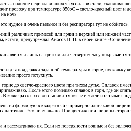
сть – наличие недоплавившихся кусоч- ков стали, скапливавши
Отжиг провожу при температуре 850оС – светло-красный цвет и 
 на ночь.
это нудное и очень пыльное и без респиратора тут не обойтись.
плений различных примесей или грязи в верхней или нижней ча
м, кстати, предупреждал Аносов П. П. в своей книге «Сочинение 
кис- ляется и лишь на третьем или четвертом часу покрывается 
рудности для поддержки заданной температуры в горне, поскольку
внезапно просто потухнуть.
орне до светло-красного цвета при тихом дутье. Сплавок имее
приглаживаю. После этого помещаю сплавок в горн, где он опять 
 В ковке раз от раза он становится мягче и мягче и остывает по
еш- но формирую в квадратный с примерно одинаковой шириной 
х на точиле. Это нормаль- но. При достижении ширины сторон б
 и рассматриваю их. Если их поверхности ровные и без включен