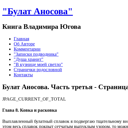
"Булат Аносова"
Книга Владимира Югова
Главная
Об Авторе
Комментарии
"Записки подводника"
"Душа хранит"
"В кузнице моей светло"
Странички родословной
Контакты
Булат Аносова. Часть третья - Страница
JPAGE_CURRENT_OF_TOTAL
Глава 8. Ковка и расковка
Выплавленный булатный сплавок я подвергаю тщательному внеш
этом весь сплавок покрыт сетчатым выпуклым узором, то можно