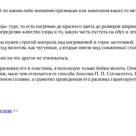
й по каким-либо внешним признакам или нанесения каких-то м
а- туре, то есть нагреваю до красного цвета до размеров шири
ределяю качество узора и то, какую часть пустить на обух и лез
ы нужен строгий контроль над нагреваемой в горне заготовкой. М
 под молотом, как чугунные, а вторые имели вид сожженных ста
,ни на что другое не отвлекаться.
расковки его в пластины, я использую только бойки молота. Оп
к, мало чем отличается от способа Аносова П. П. Согласитесь. 
нном сплавке, а грамотно проведенная его расковка гарантирует
едняя
>>