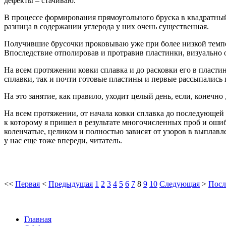
дефекты – стачиваю.
В процессе формирования прямоугольного бруска в квадратны
разница в содержании углерода у них очень существенная.
Получившие брусочки проковываю уже при более низкой темпер
Впоследствие отполировав и протравив пластинки, визуально оп
На всем протяжении ковки сплавка и до расковки его в пластин
сплавки, так и почти готовые пластины и первые рассыпались
На это занятие, как правило, уходит целый день, если, конечно 
На всем протяжении, от начала ковки сплавка до последующей 
к которому я пришел в результате многочисленных проб и ошибо
коленчатые, целиком и полностью зависят от узоров в выплавле
у нас еще тоже впереди, читатель.
<<
Первая
<
Предыдущая
1
2
3
4
5
6
7
8
9
10
Следующая
>
Посл
Главная