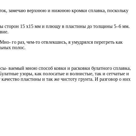
еток, замечаю верхнюю и нижнюю кромки сплавка, поскольку
ны сторон 15 х15 мм и плющу в пластины до толщины 5–6 мм.
вие.
но- го раз, чем-то отвлекшись, я умудрялся перегреть как
льных полос.
исы- ваемый мною способ ковки и расковки булатного сплавка,
Булатные узоры, как полосатые и волнистые, так и сетчатые и
 качество пластины и так же чистоту грунта. И разговор о них