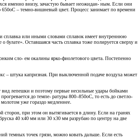
хся именно внизу, зачастую бывает неожидан- ным. Если они
до 650оС – темно-вишневый цвет. Процесс занимает по времени
сти сплавка или иными словами сплавок имеет внутреннюю
о булате». Оставшаяся часть сплавка тоже полируется сверху и
тонким сло- ем окалины ярко-фиолетового цвета. Постепенно
 кокс – штука капризная. При выключенной подаче воздуха может
т вид лепешки и поэтому первые несильные удары бойками
прогревается до темпе- ратуры 800–850оС, то есть до светло-
д молотом уже гораздо медленнее.
сторон, при этом он вытягивается в длину. Если на гранях
руска 40 х40 мм или 30 х30 мм разрубаю по центру на две
ий темных точек грязи, можно ковать дальше. Если есть