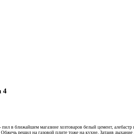
 4
ку- пил в ближайшем магазине хозтоваров белый цемент, алебастр
бжечь решил на газовой плите тоже на кухне. Затаив дыхание я