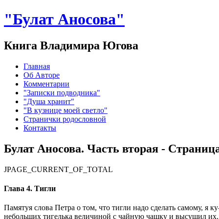
"Булат Аносова"
Книга Владимира Югова
Главная
Об Авторе
Комментарии
"Записки подводника"
"Душа хранит"
"В кузнице моей светло"
Странички родословной
Контакты
Булат Аносова. Часть вторая - Страница
JPAGE_CURRENT_OF_TOTAL
Глава 4. Тигли
Памятуя слова Петра о том, что тигли надо сделать самому, я 
небольших тигелька величиной с чайную чашку и высушил их. О