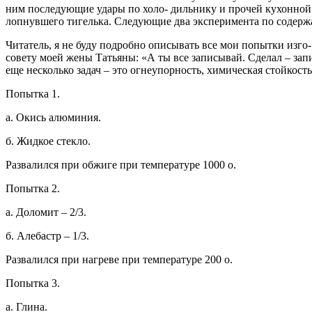
ним последующие удары по холо- дильнику и прочей кухонной у
лопнувшего тигелька. Следующие два эксперимента по содержан
Читатель, я не буду подробно описывать все мои попытки изго-
совету моей жены Татьяны: «А ты все записывай. Сделал – запис
еще несколько задач – это огнеупорность, химическая стойкост
Попытка 1.
а. Окись алюминия.
б. Жидкое стекло.
Развалился при обжиге при температуре 1000 о.
Попытка 2.
а. Доломит – 2/3.
б. Алебастр – 1/3.
Развалился при нагреве при температуре 200 о.
Попытка 3.
а. Глина.