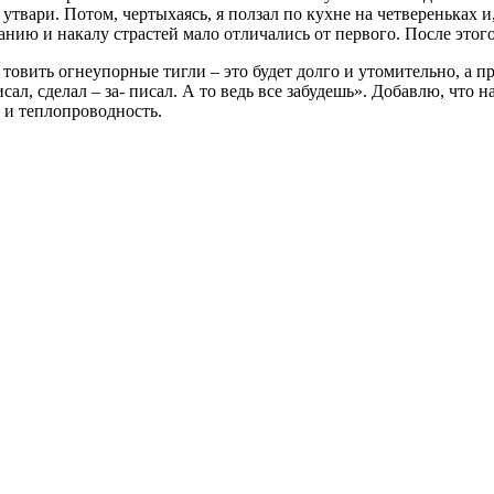
твари. Потом, чертыхаясь, я ползал по кухне на четвереньках и
ию и накалу страстей мало отличались от первого. После этого
 товить огнеупорные тигли – это будет долго и утомительно, а п
ал, сделал – за- писал. А то ведь все забудешь». Добавлю, что 
ь и теплопроводность.